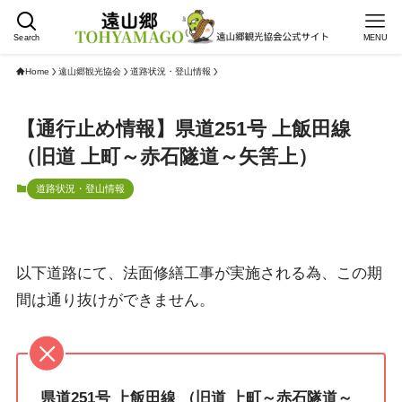
Search
MENU
Home
遠山郷観光協会
道路状況・登山情報
【通行止め情報】県道251号 上飯田線
（旧道 上町～赤石隧道～矢筈上）
道路状況・登山情報
以下道路にて、法面修繕工事が実施される為、この期
間は通り抜けができません。
県道251号 上飯田線 （旧道 上町～赤石隧道～