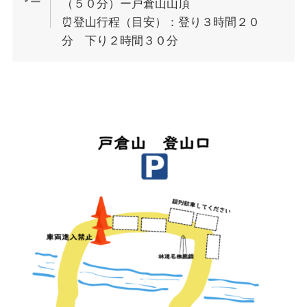
（５０分）ー戸倉山山頂
⏰登山行程（目安）：登り３時間２０
分 下り２時間３０分