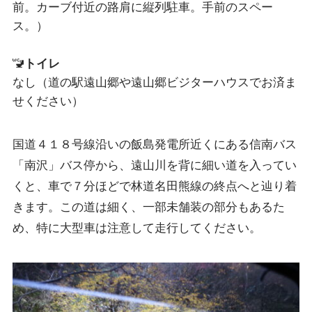
前。カーブ付近の路肩に縦列駐車。手前のスペー
ス。）
🚾
トイレ
なし（道の駅遠山郷や遠山郷ビジターハウスでお済ま
せください）
国道４１８号線沿いの飯島発電所近くにある信南バス
「南沢」バス停から、遠山川を背に細い道を入ってい
くと、車で７分ほどで林道名田熊線の終点へと辿り着
きます。この道は細く、一部未舗装の部分もあるた
め、特に大型車は注意して走行してください。