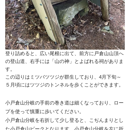
登り詰めると、広い尾根に出て、前方に戸倉山山頂へ
の登山道、右手には「山の神」とよばれる祠がありま
す。
この辺りはミツバツツジが群生しており、4月下旬～
５月頃にはツツジのトンネルを歩くことができます。
小戸倉山分岐の手前の巻き道は細くなっており、ロー
プを使って慎重に歩いてください。
小戸倉山分岐を右折して少し登ると、こぢんまりとし
た小戸倉山ピークとなります。小戸倉山分岐を左に折