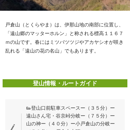
戸倉山（とくらやま）は、伊那山地の南部に位置し、
「遠山郷のマッターホルン」と称される標高１１６７
ｍの山です。春にはミツバツツジやアカヤシオが咲き
乱れる「遠山の花の名山」でもあります。
登山情報・ルートガイド
👟登山口前駐車スペースー（３５分）ー
遠山さん宅・谷京峠分岐ー（７５分）ー
山の神ー（４０分）ー小戸倉山の分岐ー