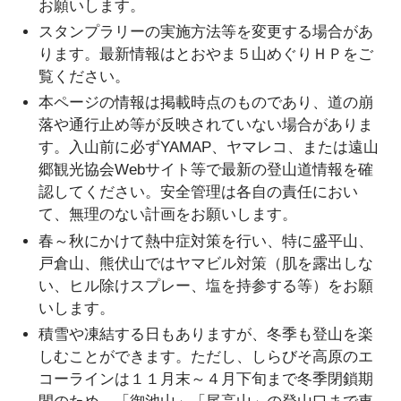
お願いします。
スタンプラリーの実施方法等を変更する場合があ
ります。最新情報はとおやま５山めぐりＨＰをご
覧ください。
本ページの情報は掲載時点のものであり、道の崩
落や通行止め等が反映されていない場合がありま
す。入山前に必ずYAMAP、ヤマレコ、または遠山
郷観光協会Webサイト等で最新の登山道情報を確
認してください。安全管理は各自の責任におい
て、無理のない計画をお願いします。
春～秋にかけて熱中症対策を行い、特に盛平山、
戸倉山、熊伏山ではヤマビル対策（肌を露出しな
い、ヒル除けスプレー、塩を持参する等）をお願
いします。
積雪や凍結する日もありますが、冬季も登山を楽
しむことができます。ただし、しらびそ高原のエ
コーラインは１１月末～４月下旬まで冬季閉鎖期