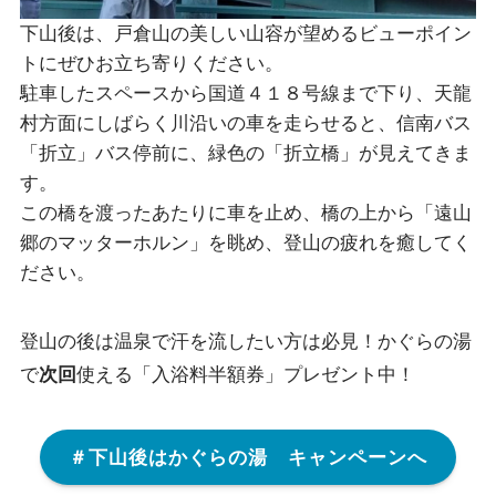
下山後は、戸倉山の美しい山容が望めるビューポイン
トにぜひお立ち寄りください。
駐車したスペースから国道４１８号線まで下り、天龍
村方面にしばらく川沿いの車を走らせると、信南バス
「折立」バス停前に、緑色の「折立橋」が見えてきま
す。
この橋を渡ったあたりに車を止め、橋の上から「遠山
郷のマッターホルン」を眺め、登山の疲れを癒してく
ださい。
登山の後は温泉で汗を流したい方は必見！かぐらの湯
で
次回
使える「入浴料半額券」プレゼント中！
＃下山後はかぐらの湯 キャンペーンへ