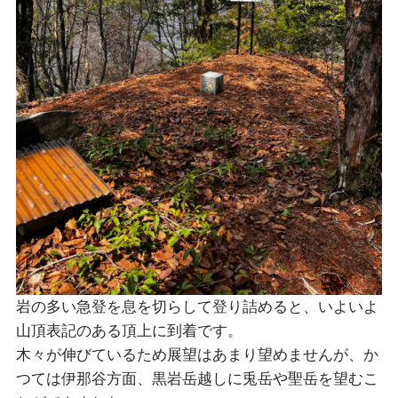
岩の多い急登を息を切らして登り詰めると、いよいよ
山頂表記のある頂上に到着です。
木々が伸びているため展望はあまり望めませんが、か
つては伊那谷方面、黒岩岳越しに兎岳や聖岳を望むこ