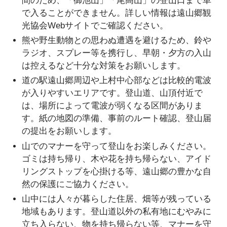
間のため、「御池山」「尾高山」の登山口まで車
で入ることができません。詳しい情報は遠山郷観
光協会Webサイトでご確認ください。
熊や野生動物との思わぬ遭遇を避けるため、鈴や
ラジオ、スプレー等を携行し、早朝・夕方の入山
は控えるなど十分な対策をお願いします。
道の駅遠山郷周辺や上村中心部などは比較的電波
が入りやすいエリアです。登山道、山頂付近で
は、場所によって電波が弱くなる区間がありま
す。紙の地図の準備、事前のルート確認、登山届
の提出をお願いします。
山でのマナーを守って登山をお楽しみください。
ゴミは持ち帰り、木や花を持ち帰らない、アイド
リングストップを心掛ける等、遠山郷の豊かな自
然の保護にご協力ください。
山中には人々が暮らした住居、畑等が残っている
地域もあります。登山道以外の私有地にむやみに
立ち入らない、物を持ち帰らない等、マナーを守