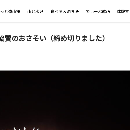
っと遠山郷
山と水と
食べる＆泊まる
でぃーぷ遠山
体験す
6協賛のおさそい（締め切りました）