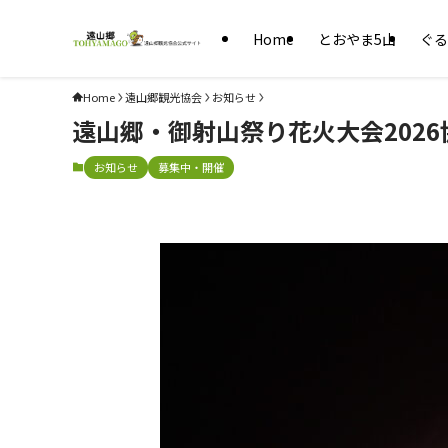
Home
とおやま5山
ぐる
Home
遠山郷観光協会
お知らせ
遠山郷・御射山祭り花火大会202
お知らせ
募集中・開催