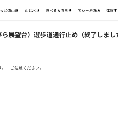
っと遠山郷
山と水と
食べる＆泊まる
でぃーぷ遠山
体験す
びら展望台）遊歩道通行止め（終了しまし
す。 ご注意ください。