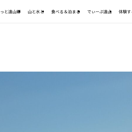
っと遠山郷
山と水と
食べる＆泊まる
でぃーぷ遠山
体験す