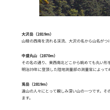
大沢岳（2819m）
山稜の西南を流れる渓流、大沢の名から山名がつ
中盛丸山（2870m）
その名の通り、東西南北どこから眺めても丸い形
明治39年に登頂した陸地測量部の測量官によって
兎岳（2819m）
遠山の人々にとって親しみ深い山の一つです。そ
ます。