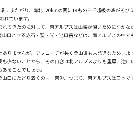
県にまたがり、南北120kmの間に14もの三千超級の峰がそ
いわれています。
まれてきたのに対して、南アルプスは山懐が深いためになかな
登山口とする赤石・聖・光・池口岳などは、南アルプスの中
はありませんが、アプローチが長く登山道も未発達なため、よ
渓も少ないことから、その山容は北アルプスよりも重厚、逆に
もあることでしょう。
登山口にたどり着くのも一苦労。つまり、南アルプスは日本で