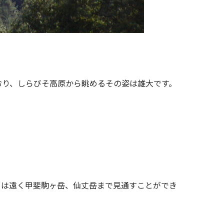
おり、しらびそ高原から眺めるその姿は雄大です。
らは遠く甲斐駒ヶ岳、仙丈岳まで見通すことができ