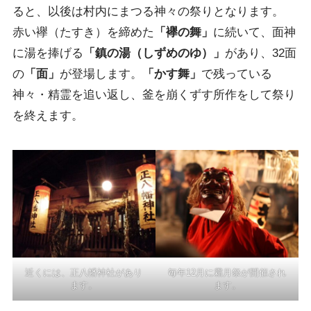
ると、以後は村内にまつる神々の祭りとなります。
赤い襷（たすき）を締めた
「襷の舞」
に続いて、面神
に湯を捧げる
「鎮の湯（しずめのゆ）」
があり、32面
の
「面」
が登場します。
「かす舞」
で残っている
神々・精霊を追い返し、釜を崩くずす所作をして祭り
を終えます。
近くには、正八幡神社があり
毎年12月に霜月祭が開催され
ます。
ます。