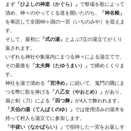
まず
「ひよしの神楽（かぐら）」
で祭場を歌によって
清め、神々のやってくる道を開いたのち、
「神名帳」
を奉読して全国66ヶ国の一宮（いちのみや）を迎えま
す。
そして、最初に
「式の湯」
とよぶ7立の湯立てがくり
返されます。
いずれも神社や集落内にまつる神々による湯立てで、
その最後を
「太夫舞（たゆうまい）」
で締めくくりま
す。
神社を湯で清める
「宮浄め」
に続いて、鬼門の隅にま
つる幣に歌を捧げる
「八乙女（やおとめ）」
があり、
扇と剣（刀）による
「四つ舞」
が4人で舞われます。
「天伯の湯（てんぱくのゆ）」
では使用済みの湯木を
持って村人も湯立てに参加します。
「中祓い（なかばらい）」
で招待した一宮をお返しす